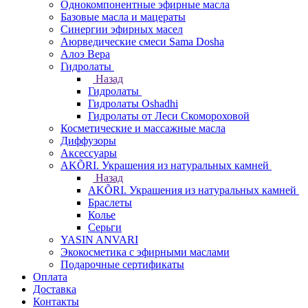
Однокомпонентные эфирные масла
Базовые масла и мацераты
Синергии эфирных масел
Аюрведические смеси Sama Dosha
Алоэ Вера
Гидролаты
Назад
Гидролаты
Гидролаты Oshadhi
Гидролаты от Леси Скомороховой
Косметические и массажные масла
Диффузоры
Аксессуары
AKÕRI. Украшения из натуральных камней
Назад
AKÕRI. Украшения из натуральных камней
Браслеты
Колье
Серьги
YASIN ANVARI
Экокосметика с эфирными маслами
Подарочные сертификаты
Оплата
Доставка
Контакты