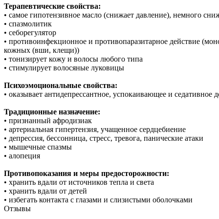
Терапевтические свойства:
• самое гипотензивное масло (снижает давление), немного сни
• спазмолитик
• себорегулятор
• противоинфекционное и противопаразитарное действие (мон
кожных (вши, клещи))
• тонизирует кожу и волосы любого типа
• стимулирует волосяные луковицы
Психоэмоциональные свойства:
• оказывает антидепрессантное, успокаивающее и седативное д
Т
радиционные назначение:
• признанный афродизиак
• артериальная гипертензия, учащенное сердцебиение
• депрессия, бессонница, стресс, тревога, панические атаки
• мышечные спазмы
• алопеция
Противопоказания и меры предосторожности:
• хранить вдали от источников тепла и света
• хранить вдали от детей
• избегать контакта с глазами и слизистыми оболочками
Отзывы