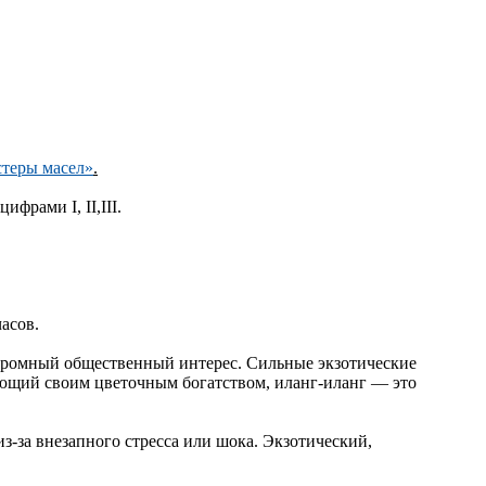
стеры масел»
.
фрами I, II,III.
часов.
 огромный общественный интерес. Сильные экзотические
ющий своим цветочным богатством, иланг-иланг — это
-за внезапного стресса или шока. Экзотический,