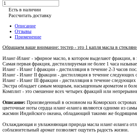
Есть в наличии
Рассчитать доставку
Описание
Отзывы
Применение
Обращаем ваше внимание: тестер - это 1 капля масла в стеклянн
Иланг-Иланг - эфирное масло, в котором выделают фракции, в 
Самая первая фракция, дистиллируемая не более 1 часа называе
Иланг - Иланг I фракции - дистилляция в течение 2-3 часов по
Иланг - Иланг II фракции - дистилляция в течение следующих от
Иланг - Иланг III фракции - дистилляция в течение следующих от
Экстра обладает самым мощным, насыщенным ароматом и боле
Комплит - это смешение всех четырех фракций или непрерывны
Описание:
Произведенный в основном на Коморских островах и
цветочные ноты сердца иланг-иланга являются одними из сам
жасмин Индийского океана, обладающий такими же бодрящими
Охлаждающая и увлажняющая природа масла иланг-иланга отли
соблазнительный аромат позволяет ощутить радость жизни.