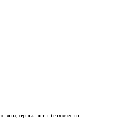
иналоол, геранилацетат, бензилбензоат