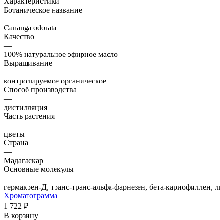
Характеристики
Ботаническое название
—
Cananga odorata
Качество
—
100% натуральное эфирное масло
Выращивание
—
контролируемое органическое
Способ производства
—
дистилляция
Часть растения
—
цветы
Страна
—
Мадагаскар
Основные молекулы
—
гермакрен-Д, транс-транс-альфа-фарнезен, бета-кариофиллен, л
Хроматограмма
1 722 ₽
В корзину