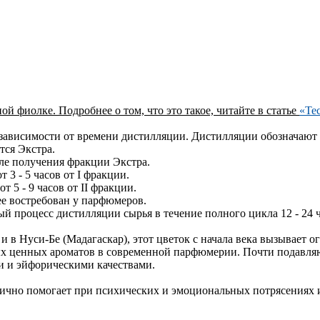
ой фиолке. Подробнее о том, что это такое, читайте в статье
«Те
зависимости от времени дистилляции. Дистилляции обозначают ци
тся Экстра.
сле получения фракции Экстра.
 3 - 5 часов от I фракции.
 5 - 9 часов от II фракции.
е востребован у парфюмеров.
й процесс дистилляции сырья в течение полного цикла 12 - 24 
 в Нуси-Бе (Мадагаскар), этот цветок с начала века вызывает
ых ценных ароматов в современной парфюмерии. Почти подавля
 и эйфорическими качествами.
чно помогает при психических и эмоциональных потрясениях из