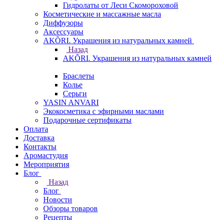
Гидролаты от Леси Скомороховой
Косметические и массажные масла
Диффузоры
Аксессуары
AKÕRI. Украшения из натуральных камней
Назад
AKÕRI. Украшения из натуральных камней
Браслеты
Колье
Серьги
YASIN ANVARI
Экокосметика с эфирными маслами
Подарочные сертификаты
Оплата
Доставка
Контакты
Аромастудия
Мероприятия
Блог
Назад
Блог
Новости
Обзоры товаров
Рецепты