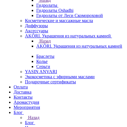
Назад
Гидролаты
Гидролаты Oshadhi
Гидролаты от Леси Скомороховой
Косметические и массажные масла
Диффузоры
Аксессуары
AKÕRI. Украшения из натуральных камней
Назад
AKÕRI. Украшения из натуральных камней
Браслеты
Колье
Серьги
YASIN ANVARI
Экокосметика с эфирными маслами
Подарочные сертификаты
Оплата
Доставка
Контакты
Аромастудия
Мероприятия
Блог
Назад
Блог