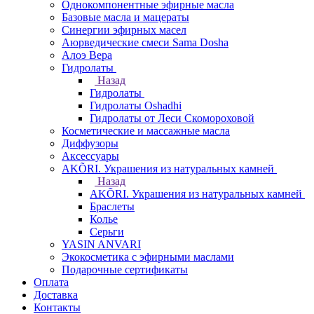
Однокомпонентные эфирные масла
Базовые масла и мацераты
Синергии эфирных масел
Аюрведические смеси Sama Dosha
Алоэ Вера
Гидролаты
Назад
Гидролаты
Гидролаты Oshadhi
Гидролаты от Леси Скомороховой
Косметические и массажные масла
Диффузоры
Аксессуары
AKÕRI. Украшения из натуральных камней
Назад
AKÕRI. Украшения из натуральных камней
Браслеты
Колье
Серьги
YASIN ANVARI
Экокосметика с эфирными маслами
Подарочные сертификаты
Оплата
Доставка
Контакты