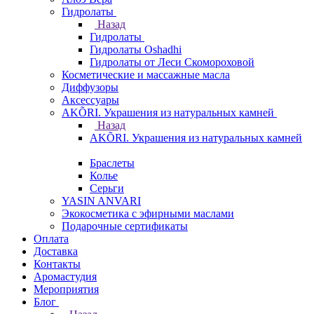
Гидролаты
Назад
Гидролаты
Гидролаты Oshadhi
Гидролаты от Леси Скомороховой
Косметические и массажные масла
Диффузоры
Аксессуары
AKÕRI. Украшения из натуральных камней
Назад
AKÕRI. Украшения из натуральных камней
Браслеты
Колье
Серьги
YASIN ANVARI
Экокосметика с эфирными маслами
Подарочные сертификаты
Оплата
Доставка
Контакты
Аромастудия
Мероприятия
Блог