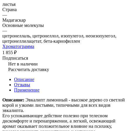
листья
Страна
—
Мадагаскар
Основные молекулы
—
цитронеллаль, цитронеллол, изопулегол, неоизопулегол,
цитронеллилацетат, бета-кариофиллен
Хроматограмма
1 855 ₽
Подписаться
Нет в наличии
Рассчитать доставку
Описание
Отзывы
Применение
Описание:
Эвкалипт лимонный - высокое дерево со светлой
корой и узкими листьями, типичными для всех видов
эвкалипта.
Его успокаивающее действие полезно при телесном
дискомфорте и перенапряжении, а легкий, освежающий
аромат оказывает положительное влияние на психику,