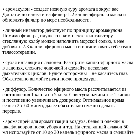
• аромакулон - создает нежную ауру аромата вокруг вас.
Достаточно нанести на фильтр 1-2 капли эфирного масла и
обновлять фильтр по мере необходимости.
• личный ингалятор действует по принципу аромакулона.
Помимо фильтра, идущего в комплекте к ингалятору,
стеклянную колбу можно наполнить морской солью, в нее
добавить 2-3 капли эфирного масла и организовать себе сеанс
талассотерапии.
• сухая ингаляция с ладоней. Разотрите каплю эфирного масла
в ладонях, сложите лодочкой и сделайте несколько
дыхательных циклов. Будьте осторожны – не касайтесь глаз.
Обязательно вымойте руки после процедуры.
• диффузор. Количество эфирного масла рассчитывается из
соотношения 1 капля на 5 кв.м. Советуем начинать с 1 капли
и постепенно увеличивать дозировку. Оптимальное время
сеанса 25–60 минут, далее обязательно нужно сделать
перерыв.
• аромаспрей для ароматизации воздуха, белья и одежды в
шкафу, ковров после уборки и т.д. На стеклянный флакон 50
мл используйте от 10 до 30 капель эфирного масла и смешайте