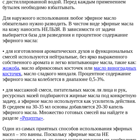
с дистиллированной водой. Перед каждым применением
бутылек необходимо взбалтывать.
Для наружного использования любое эфирное масло
обязательно нужно разводить. В чистом виде эфирные масла
на кожу наносить НЕЛЬЗЯ. В зависимости от задачи
выбирается база для разведения и процентное содержание
эфирного масла:
• для изготовления ароматических духов и функциональных
смесей используются нейтральные, без ярко выраженного
собственного аромата и легко впитывающие масла, такие как:
жожоба
, масло абрикосовых косточек или
масло виноградных
косточек
, масло сладкого миндаля. Процентное содержание
эфирного масла колеблется в диапазоне 0,5-3%.
• для массажной смеси, питательных масок ля лица и рук,
ресурсных мазей подбираются жирные масла под конкретную
задачу, а эфирное масло используется как усилитель действия.
В среднем на 30-35 мл основы добавляется 20-30 капель
эфирного масла. Множество готовых смесей вы найдете в
разделе
«Рецепты»
.
Один из самых приятных способов использования эфирных
масел – это ванны. Поскольку эфирные масла НЕ
растворяются в воде, то перед использованием их необходимо