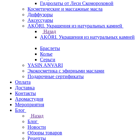
Гидролаты от Леси Скомороховой
Косметические и массажные масла
Диффузоры
Аксессуары
AKÕRI. Украшения из натуральных камней
Назад
AKÕRI. Украшения из натуральных камней
Браслеты
Колье
Серьги
YASIN ANVARI
Экокосметика с эфирными маслами
Подарочные сертификаты
Оплата
Доставка
Контакты
Аромастудия
Мероприятия
Блог
Назад
Блог
Новости
Обзоры товаров
Рецепты