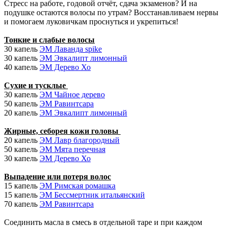
Стресс на работе, годовой отчёт, сдача экзаменов? И на
подушке остаются волосы по утрам? Восстанавливаем нервы
и помогаем луковичкам проснуться и укрепиться!
Тонкие и слабые волосы
30 капель
ЭМ Лаванда spike
30 капель
ЭМ Эвкалипт лимонный
40 капель
ЭМ Дерево Хо
Сухие и тусклые
30 капель
ЭМ Чайное дерево
50 капель
ЭМ Равинтсара
20 капель
ЭМ Эвкалипт лимонный
Жирные, себорея кожи головы
20 капель
ЭМ Лавр благородный
50 капель
ЭМ Мята перечная
30 капель
ЭМ Дерево Хо
Выпадение или потеря волос
15 капель
ЭМ Римская ромашка
15 капель
ЭМ Бессмертник итальянский
70 капель
ЭМ Равинтсара
Соединить масла в смесь в отдельной таре и при каждом