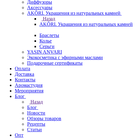
Диффузоры
Аксессуары
AKÕRI. Украшения из натуральных камней
Назад
AKÕRI. Украшения из натуральных камней
Браслеты
Колье
Серьги
YASIN ANVARI
Экокосметика с эфирными маслами
Подарочные сертификаты
Оплата
Доставка
Контакты
Аромастудия
Мероприятия
Блог
Назад
Блог
Новости
Обзоры товаров
Рецепты
Статьи
Опт