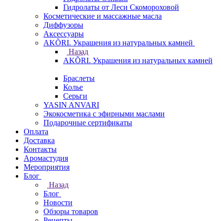
Гидролаты от Леси Скомороховой
Косметические и массажные масла
Диффузоры
Аксессуары
AKÕRI. Украшения из натуральных камней
Назад
AKÕRI. Украшения из натуральных камней
Браслеты
Колье
Серьги
YASIN ANVARI
Экокосметика с эфирными маслами
Подарочные сертификаты
Оплата
Доставка
Контакты
Аромастудия
Мероприятия
Блог
Назад
Блог
Новости
Обзоры товаров
Рецепты