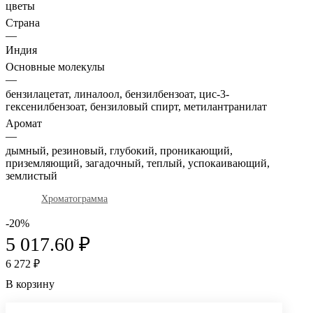
цветы
Страна
—
Индия
Основные молекулы
—
бензилацетат, линалоол, бензилбензоат, цис-3-
гексенилбензоат, бензиловый спирт, метилантранилат
Аромат
—
дымный, резиновый, глубокий, проникающий,
приземляющий, загадочный, теплый, успокаивающий,
землистый
Хроматограмма
-20%
5 017.60 ₽
6 272 ₽
В корзину