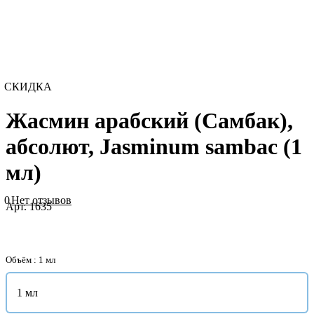
СКИДКА
Жасмин арабский (Самбак),
абсолют, Jasminum sambac (1
мл)
0
Нет отзывов
Арт.
1635
Объём :
1 мл
1 мл