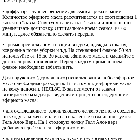
после процедуры.
• диффузор – лучшее решение для сеанса ароматерапии.
Количество эфирного масла рассчитывается из соотношения 1
капля на 5 кв.м. Советуем начинать с 1 капли и постепенно
увеличивать дозировку. Оптимальное время сеанса 30–60
минут, далее обязательно сделать перерыв.
• аромаспрей для ароматизации воздуха, одежды в шкафу,
ковролина после уборки и т.д. На стеклянный флакон 50 мл
используйте от 15 до 30 капель эфирного масла и смешайте с
дистиллированной водой. Перед каждым применением
флакон необходимо взбалтывать.
Для наружного (дермального) использования любое эфирное
масло необходимо разводить. В чистом виде эфирные масла
на кожу наносить НЕЛЬЗЯ. В зависимости от задачи
выбирается база для разведения и процентное содержание
эфирного масла:
• для охлаждающего, заживляющего легкого летнего средства
по уходу за кожей лица и тела в качестве базы используется
Гель Алоэ Вера. На 1 столовую ложку Геля Алоэ вера
добавляют до 10 капель эфирного масла.
• для изготовления масляных духов и ресурсных смесей