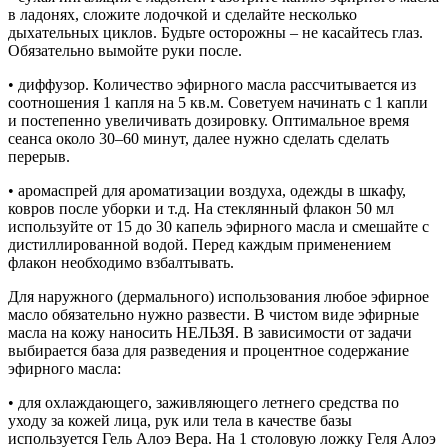
в ладонях, сложите лодочкой и сделайте несколько
дыхательных циклов. Будьте осторожны – не касайтесь глаз.
Обязательно вымойте руки после.
• диффузор. Количество эфирного масла рассчитывается из
соотношения 1 капля на 5 кв.м. Советуем начинать с 1 капли
и постепенно увеличивать дозировку. Оптимальное время
сеанса около 30–60 минут, далее нужно сделать сделать
перерыв.
• аромаспрей для ароматизации воздуха, одежды в шкафу,
ковров после уборки и т.д. На стеклянный флакон 50 мл
используйте от 15 до 30 капель эфирного масла и смешайте с
дистиллированной водой. Перед каждым применением
флакон необходимо взбалтывать.
Для наружного (дермального) использования любое эфирное
масло обязательно нужно развести. В чистом виде эфирные
масла на кожу наносить НЕЛЬЗЯ. В зависимости от задачи
выбирается база для разведения и процентное содержание
эфирного масла:
• для охлаждающего, заживляющего летнего средства по
уходу за кожей лица, рук или тела в качестве базы
используется Гель Алоэ Вера. На 1 столовую ложку Геля Алоэ