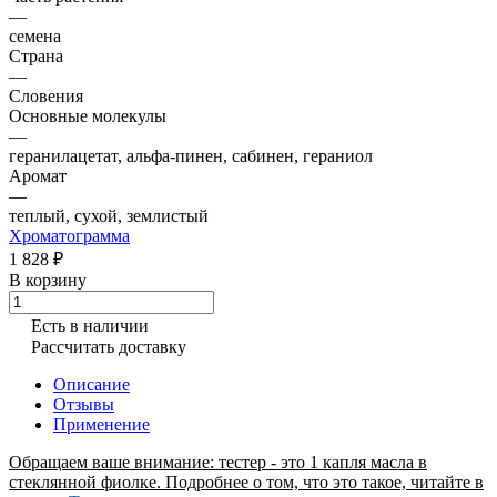
—
семена
Страна
—
Словения
Основные молекулы
—
геранилацетат, альфа-пинен, сабинен, гераниол
Аромат
—
теплый, сухой, землистый
Хроматограмма
1 828 ₽
В корзину
Есть в наличии
Рассчитать доставку
Описание
Отзывы
Применение
Обращаем ваше внимание: тестер - это 1 капля масла в
стеклянной фиолке. Подробнее о том, что это такое, читайте в