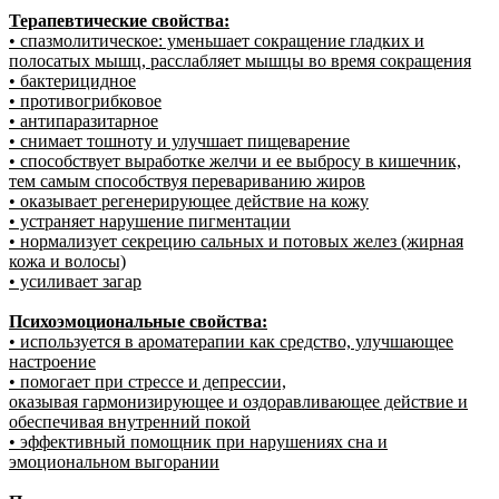
Терапевтические свойства:
• спазмолитическое: уменьшает сокращение гладких и
полосатых мышц, расслабляет мышцы во время сокращения
• бактерицидное
• противогрибковое
• антипаразитарное
• снимает тошноту и улучшает пищеварение
• способствует выработке желчи и ее выбросу в кишечник,
тем самым способствуя перевариванию жиров
• оказывает регенерирующее действие на кожу
• устраняет нарушение пигментации
• нормализует секрецию сальных и потовых желез (жирная
кожа и волосы)
• усиливает загар
Психоэмоциональные свойства:
• используется в ароматерапии как средство, улучшающее
настроение
• помогает при стрессе и депрессии,
оказывая гармонизирующее и оздоравливающее действие и
обеспечивая внутренний покой
• эффективный помощник при нарушениях сна и
эмоциональном выгорании