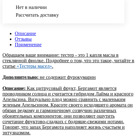
Нет в наличии
Рассчитать доставку
Описание
Отзывы
Применение
Обращаем ваше внимание: тестер - это 1 капля масла в
стеклянной фиолке. Подробнее о том, что это такое, читайте в
статье
«Тестеры масел»
.
Дополнительно:
не содержит фурокумарин
Описание:
Как цитрусовый фрукт, Бергамот является
проводником солнца и считается гибридом Лайма и красного
Апельсина. Визуально плод можно сравнить с маленьким
зеленым Апельсином. Красоте своего исходящего аромата он
обязан редкому и гармоничному созвучию различных
обонятельных компонентов: они позволяют ощутить
сочетание фруктово-сладких с бодряще-свежими нотами.
Говорят, что запах Бергамота наполняет жизнь счастьем и
энтузиазмом.