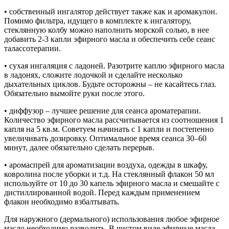
• собственный ингалятор действует также как и аромакулон.
Помимо фильтра, идущего в комплекте к ингалятору,
стеклянную колбу можно наполнить морской солью, в нее
добавить 2-3 капли эфирного масла и обеспечить себе сеанс
талассотерапии.
• сухая ингаляция с ладоней. Разотрите каплю эфирного масла
в ладонях, сложите лодочкой и сделайте несколько
дыхательных циклов. Будьте осторожны – не касайтесь глаз.
Обязательно вымойте руки после этого.
• диффузор – лучшее решение для сеанса ароматерапии.
Количество эфирного масла рассчитывается из соотношения 1
капля на 5 кв.м. Советуем начинать с 1 капли и постепенно
увеличивать дозировку. Оптимальное время сеанса 30–60
минут, далее обязательно сделать перерыв.
• аромаспрей для ароматизации воздуха, одежды в шкафу,
ковролина после уборки и т.д. На стеклянный флакон 50 мл
используйте от 10 до 30 капель эфирного масла и смешайте с
дистиллированной водой. Перед каждым применением
флакон необходимо взбалтывать.
Для наружного (дермального) использования любое эфирное
масло необходимо разводить. В чистом виде эфирные масла