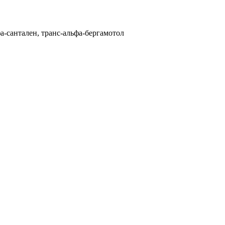
фа-сантален, транс-альфа-бергамотол