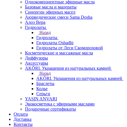
Однокомпонентные эфирные масла
Базовые масла и мацераты
Синергии эфирных масел
Аюрведические смеси Sama Dosha
Алоэ Вера
Гидролаты
Назад
Гидролаты
Гидролаты Oshadhi
Гидролаты от Леси Скомороховой
Косметические и массажные масла
Диффузоры
Аксессуары
AKÕRI. Украшения из натуральных камней
Назад
AKÕRI. Украшения из натуральных камней
Браслеты
Колье
Серьги
YASIN ANVARI
Экокосметика с эфирными маслами
Подарочные сертификаты
Оплата
Доставка
Контакты