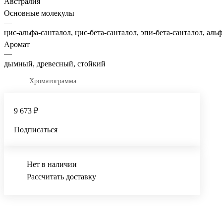
Австралия
Основные молекулы
—
цис-альфа-санталол, цис-бета-санталол, эпи-бета-санталол, аль
Аромат
—
дымный, древесный, стойкий
Хроматограмма
9 673 ₽
Подписаться
Нет в наличии
Рассчитать доставку