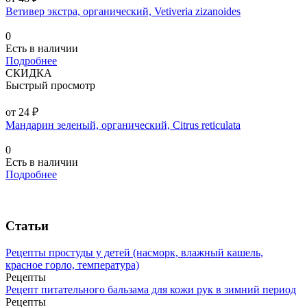
Ветивер экстра, органический, Vetiveria zizanoides
0
Есть в наличии
Подробнее
СКИДКА
Быстрый просмотр
от 24 ₽
Мандарин зеленый, органический, Citrus reticulata
0
Есть в наличии
Подробнее
Статьи
Рецепты простуды у детей (насморк, влажный кашель,
красное горло, температура)
Рецепты
Рецепт питательного бальзама для кожи рук в зимний период
Рецепты