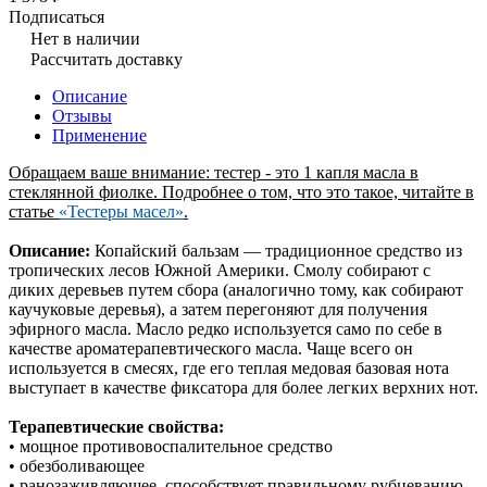
Подписаться
Нет в наличии
Рассчитать доставку
Описание
Отзывы
Применение
Обращаем ваше внимание: тестер - это 1 капля масла в
стеклянной фиолке. Подробнее о том, что это такое, читайте в
статье
«Тестеры масел»
.
Описание:
Копайский бальзам — традиционное средство из
тропических лесов Южной Америки. Смолу собирают с
диких деревьев путем сбора (аналогично тому, как собирают
каучуковые деревья), а затем перегоняют для получения
эфирного масла. Масло редко используется само по себе в
качестве ароматерапевтического масла. Чаще всего он
используется в смесях, где его теплая медовая базовая нота
выступает в качестве фиксатора для более легких верхних нот.
Терапевтические свойства:
• мощное противовоспалительное средство
• обезболивающее
• ранозаживляющее, способствует правильному рубцеванию