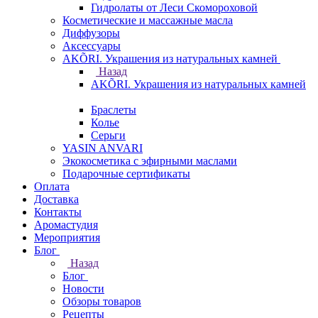
Гидролаты от Леси Скомороховой
Косметические и массажные масла
Диффузоры
Аксессуары
AKÕRI. Украшения из натуральных камней
Назад
AKÕRI. Украшения из натуральных камней
Браслеты
Колье
Серьги
YASIN ANVARI
Экокосметика с эфирными маслами
Подарочные сертификаты
Оплата
Доставка
Контакты
Аромастудия
Мероприятия
Блог
Назад
Блог
Новости
Обзоры товаров
Рецепты