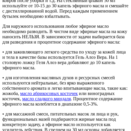
ковров после уборки и т.д. На стеклянный флакон 50 мл
используйте от 10-15 до 30 капель эфирного масла и смешайте
с дистиллированной водой. Перед каждым применением
бутылек необходимо взбалтывать.
Для наружного использования любое эфирное масло
необходимо разводить. В чистом виде эфирные масла на кожу
наносить НЕЛЬЗЯ. В зависимости от задачи выбирается база
для разведения и процентное содержание эфирного масла:
• для заживляющего легкого средства по уходу за кожей лица
и тела в качестве базы используется Гель Алоэ Вера. На 1
столовую ложку Геля Алоэ вера добавляют до 10 капель
эфирного масла.
• для изготовления масляных духов и ресурсных смесей
используются нейтральные, без ярко выраженного
собственного аромата и легко впитывающие масла, такие как:
жожоба,
масло абрикосовых косточек
или виноградных
косточек,
масло сладкого миндаля
. Процентное содержание
эфирного масла колеблется в диапазоне 0,5-3%.
• для массажной смеси, питательных масок ля лица и рук,
функциональных мазей подбираются жирные масла под
конкретную задачу, а эфирное масло используется как
усилитель действия. В среднем на 30 мл основы добавляется