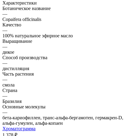
Характеристики
Ботаническое название
—
Copaifera officinalis
Качество
—
100% натуральное эфирное масло
Выращивание
—
дикое
Способ производства
—
дистилляция
Часть растения
—
смола
Страна
—
Бразилия
Основные молекулы
—
бета-кариофиллен, транс-альфа-бергамотен, гермакрен-D,
альфа-гумулен, альфа-копаен
Хроматограмма
1 378 ₽