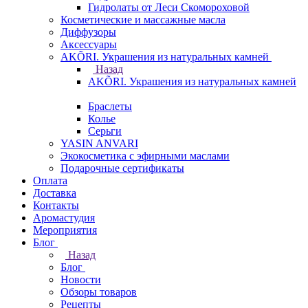
Гидролаты от Леси Скомороховой
Косметические и массажные масла
Диффузоры
Аксессуары
AKÕRI. Украшения из натуральных камней
Назад
AKÕRI. Украшения из натуральных камней
Браслеты
Колье
Серьги
YASIN ANVARI
Экокосметика с эфирными маслами
Подарочные сертификаты
Оплата
Доставка
Контакты
Аромастудия
Мероприятия
Блог
Назад
Блог
Новости
Обзоры товаров
Рецепты