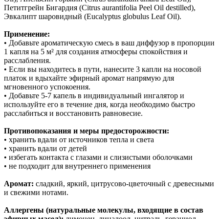
Петитгрейн Бигардия (Citrus aurantifolia Peel Oil destilled),
Эвкалипт шаровидный (Eucalyptus globulus Leaf Oil).
Применение:
• Добавьте ароматическую смесь в ваш диффузор в пропорции
1 капля на 5 м² для создания атмосферы спокойствия и
расслабления.
• Если вы находитесь в пути, нанесите 3 капли на носовой
платок и вдыхайте эфирный аромат напрямую для
мгновенного успокоения.
• Добавьте 5-7 капель в индивидуальный ингалятор и
используйте его в течение дня, когда необходимо быстро
расслабиться и восстановить равновесие.
Противопоказания и меры предосторожности:
• хранить вдали от источников тепла и света
• хранить вдали от детей
• избегать контакта с глазами и слизистыми оболочками
• не подходит для внутреннего применения
Аромат:
сладкий, яркий, цитрусово-цветочный с древесными
и свежими нотами.
Аллергены (натуральные молекулы, входящие в состав
эфирных масел):
лимонен, линалоол, цитраль, гераниол.