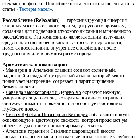
стеклянной фиалке. Подробнее о том, что это такое, читайте в
статье
«Тестеры масел»
.
Расслабление (Relaxation)
— гармонизирующая синергия
эфирных масел со сладким, ярким, цитрусовым ароматом,
созданная для поддержки глубокого дыхания и мгновенного
расслабления. Эта композиция является одним из лучших
средств для снятия беспокойства, стресса и нервозности,
помогая восстановить внутреннее спокойствие после
трудного дня или в шумном ритме города.
Ароматическая композиция:
•
Мандарин и Апельсин сладкий
создают солнечный,
радостный и сладкий цитрусовый аккорд, который мягко
поднимает настроение, согревает и дарит ощущение
безмятежности.
•
Лаванда высокогорная и Дерево Хо
образуют нежную,
умиротворяющую основу, которая успокаивает нервную
систему, снимает напряжение и способствует состоянию
глубокого покоя.
•
Литсея Кубеба и Петитгрейн Бигардия
добавляют тонкую,
освежающую и цветочную свежесть, которая проясняет ум,
облегчает дыхание и придаёт аромату лёгкость.
•
Апельсин горький и Эвкалипт шаровидный
вносят
горьковато-древесные и прохладные ноты, которые углубляют