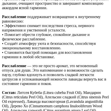
дыхание, очищают пространство и завершают композицию
аккордом ясной гармонии.
Расслабление
поддерживает возвращение к внутреннему
равновесию:
• Эффективно снимает последствия стресса, нервного
напряжения и умственной усталости.
• Помогает обрести глубокое, спокойное дыхание и
физическое расслабление.
• Создаёт атмосферу уюта и безопасности, способствуя
эмоциональному восстановлению.
• Становится быстрой помощью для восстановления
гармонии в любой обстановке.
Расслабление
— это не просто аромат, это мгновенный
отпуск для души. Это напоминание о возможности сделать
паузу, глубоко вдохнуть и позволить сладкой легкости
цитрусов и успокаивающей нежности лаванды вернуть вас в
состояние гармонии и покоя.
Состав:
Литсея Кубеба (Litsea cubeba Fruit Oil), Мандарин
(Citrus reticulata Peel Oil), Апельсин сладкий (Citrus sinensis Peel
Oil expressed), Лаванда высокогорная (Lavandula angustifolia
Oil), Дерево Хо (Cinnamomum camphora linalooliferum Wood
Oil), Апельсин горький (Citrus aurantium amara Leaf Oil),