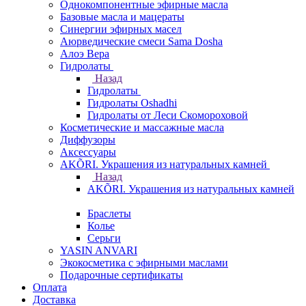
Однокомпонентные эфирные масла
Базовые масла и мацераты
Синергии эфирных масел
Аюрведические смеси Sama Dosha
Алоэ Вера
Гидролаты
Назад
Гидролаты
Гидролаты Oshadhi
Гидролаты от Леси Скомороховой
Косметические и массажные масла
Диффузоры
Аксессуары
AKÕRI. Украшения из натуральных камней
Назад
AKÕRI. Украшения из натуральных камней
Браслеты
Колье
Серьги
YASIN ANVARI
Экокосметика с эфирными маслами
Подарочные сертификаты
Оплата
Доставка