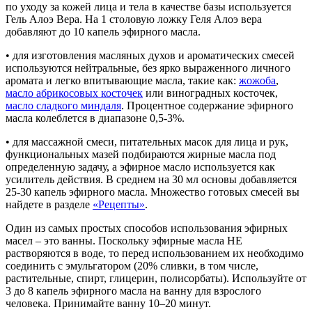
по уходу за кожей лица и тела в качестве базы используется
Гель Алоэ Вера. На 1 столовую ложку Геля Алоэ вера
добавляют до 10 капель эфирного масла.
• для изготовления масляных духов и ароматических смесей
используются нейтральные, без ярко выраженного личного
аромата и легко впитывающие масла, такие как:
жожоба
,
масло абрикосовых косточек
или виноградных косточек,
масло сладкого миндаля
. Процентное содержание эфирного
масла колеблется в диапазоне 0,5-3%.
• для массажной смеси, питательных масок для лица и рук,
функциональных мазей подбираются жирные масла под
определенную задачу, а эфирное масло используется как
усилитель действия. В среднем на 30 мл основы добавляется
25-30 капель эфирного масла. Множество готовых смесей вы
найдете в разделе
«Рецепты»
.
Один из самых простых способов использования эфирных
масел – это ванны. Поскольку эфирные масла НЕ
растворяются в воде, то перед использованием их необходимо
соединить с эмульгатором (20% сливки, в том числе,
растительные, спирт, глицерин, полисорбаты). Используйте от
3 до 8 капель эфирного масла на ванну для взрослого
человека. Принимайте ванну 10–20 минут.