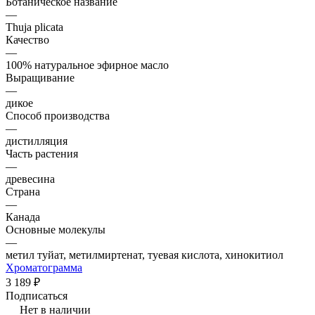
Ботаническое название
—
Thuja plicata
Качество
—
100% натуральное эфирное масло
Выращивание
—
дикое
Способ производства
—
дистилляция
Часть растения
—
древесина
Страна
—
Канада
Основные молекулы
—
метил туйат, метилмиртенат, туевая кислота, хинокитиол
Хроматограмма
3 189 ₽
Подписаться
Нет в наличии