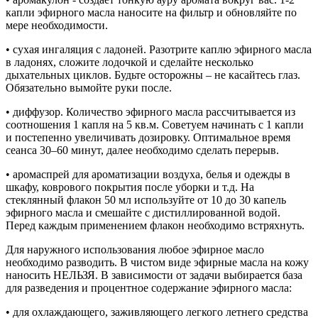
капли эфирного масла наносите на фильтр и обновляйте по
мере необходимости.
• сухая ингаляция с ладоней. Разотрите каплю эфирного масла
в ладонях, сложите лодочкой и сделайте несколько
дыхательных циклов. Будьте осторожны – не касайтесь глаз.
Обязательно вымойте руки после.
• диффузор. Количество эфирного масла рассчитывается из
соотношения 1 капля на 5 кв.м. Советуем начинать с 1 капли
и постепенно увеличивать дозировку. Оптимальное время
сеанса 30–60 минут, далее необходимо сделать перерыв.
• аромаспрей для ароматизации воздуха, белья и одежды в
шкафу, коврового покрытия после уборки и т.д. На
стеклянный флакон 50 мл используйте от 10 до 30 капель
эфирного масла и смешайте с дистиллированной водой.
Перед каждым применением флакон необходимо встряхнуть.
Для наружного использования любое эфирное масло
необходимо разводить. В чистом виде эфирные масла на кожу
наносить НЕЛЬЗЯ. В зависимости от задачи выбирается база
для разведения и процентное содержание эфирного масла:
• для охлаждающего, заживляющего легкого летнего средства