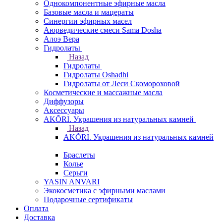
Однокомпонентные эфирные масла
Базовые масла и мацераты
Синергии эфирных масел
Аюрведические смеси Sama Dosha
Алоэ Вера
Гидролаты
Назад
Гидролаты
Гидролаты Oshadhi
Гидролаты от Леси Скомороховой
Косметические и массажные масла
Диффузоры
Аксессуары
AKÕRI. Украшения из натуральных камней
Назад
AKÕRI. Украшения из натуральных камней
Браслеты
Колье
Серьги
YASIN ANVARI
Экокосметика с эфирными маслами
Подарочные сертификаты
Оплата
Доставка