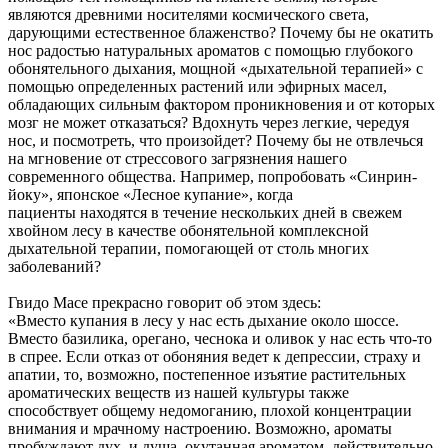
являются древними носителями космического света,
дарующими естественное блаженство? Почему бы не окатить
нос радостью натуральных ароматов с помощью глубокого
обонятельного дыхания, мощной «дыхательной терапией» с
помощью определенных растений или эфирных масел,
обладающих сильным фактором проникновения и от которых
мозг не может отказаться? Вдохнуть через легкие, чередуя
нос, и посмотреть, что произойдет? Почему бы не отвлечься
на мгновение от стрессового загрязнения нашего
современного общества. Например, попробовать «Синрин-
йоку», японское «Лесное купание», когда
пациенты находятся в течение нескольких дней в свежем
хвойном лесу в качестве обонятельной комплексной
дыхательной терапии, помогающей от столь многих
заболеваний?
Гвидо Масе прекрасно говорит об этом здесь:
«Вместо купания в лесу у нас есть дыхание около шоссе.
Вместо базилика, орегано, чеснока и оливок у нас есть что-то
в спрее. Если отказ от обоняния ведет к депрессии, страху и
апатии, то, возможно, постепенное изъятие растительных
ароматических веществ из нашей культуры также
способствует общему недомоганию, плохой концентрации
внимания и мрачному настроению. Возможно, ароматы
пробуждают дух, и душа, окутанная ароматом, действительно