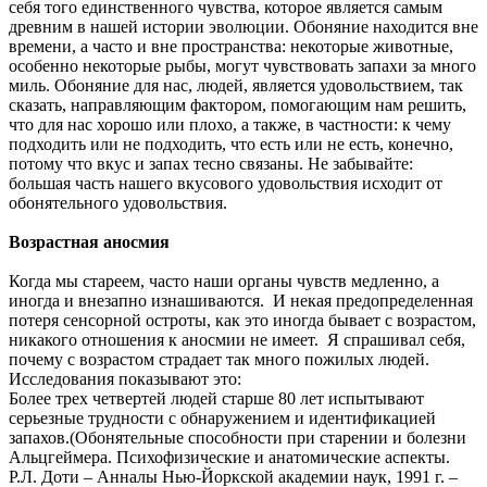
себя того единственного чувства, которое является самым
древним в нашей истории эволюции. Обоняние находится вне
времени, а часто и вне пространства: некоторые животные,
особенно некоторые рыбы, могут чувствовать запахи за много
миль. Обоняние для нас, людей, является удовольствием, так
сказать, направляющим фактором, помогающим нам решить,
что для нас хорошо или плохо, а также, в частности: к чему
подходить или не подходить, что есть или не есть, конечно,
потому что вкус и запах тесно связаны. Не забывайте:
большая часть нашего вкусового удовольствия исходит от
обонятельного удовольствия.
Возрастная аносмия
Когда мы стареем, часто наши органы чувств медленно, а
иногда и внезапно изнашиваются. И некая предопределенная
потеря сенсорной остроты, как это иногда бывает с возрастом,
никакого отношения к аносмии не имеет. Я спрашивал себя,
почему с возрастом страдает так много пожилых людей.
Исследования показывают это:
Более трех четвертей людей старше 80 лет испытывают
серьезные трудности с обнаружением и идентификацией
запахов.(Обонятельные способности при старении и болезни
Альцгеймера. Психофизические и анатомические аспекты.
Р.Л. Доти – Анналы Нью-Йоркской академии наук, 1991 г. –