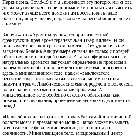
Паркинсона, Covid-19 и т. д., вызывают эту потерю, мы снова
должны углубиться в свое понимание и попытаться выяснить,
что может лучше всего помочь нам восстановить наше
обоняние, опору посреди «раскопок» нашего обоняния через
аносмию.
Запахи – это «Ароматы души», говорит известный
французский врач-ароматерапевт Жан-Пьер Виллем. И он
описывает нос как «терапевта памяти». Это удивительное
заявление. Болезнь Альцгеймера связана не только с потерей
обоняния, но и с потерей памяти. А запах эфирных масел и
натуральных ароматов запускает определенные процессы в
нашем мозгу, особенно в лимбической системе, и особенно
здесь, в миндалевидном теле, нашем «выключателе
беспокойства», который также является нашим центром
памяти и травм. Лимбическая система определенно вовлечена
во все наши психоэмоциональные проблемы. А
миндалевидное тело особенно связано с обонянием, как
показали исследования, проведенные несколько десятилетий
назад!
«Наше обоняние находится в катакомбах самой примитивной
области мозга и чрезвычайно мощно. Запах может вызывать
всевозможные физические реакции, от тошноты до
сонливости. Миндалевидное тело, эмоциональный центр