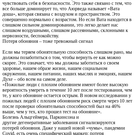
чувствовать себя в безопасности. Это также связано с тем, что
все больше доминирует то, что Аюрведа называет «Вата
доша», которая связана с воздухом и пространством. Это
совершенно нормально с возрастом. Но если Вата находится в
слишком сильном доминировании, это легко делает нас
слишком воздушными, слишком рассеянными, склонными к
нервозности, беспокойству.
Потеря обоняния – тоже тревожный сигнал
Если мы теряем обонятельную способность слишком рано, мы
должны позаботиться о том, чтобы вернуть ее как можно
скорее. Это означает, что мы должны заботиться о своем
здоровье, нашем образе жизни, нашем социальном
окружении, нашем питании, наших мыслях и эмоциях, нашем
Духе – обо всем на самом деле.
«Пожилые люди с плохим обонянием имеют более высокую
вероятность умереть в течение 10 лет после тестирования, чем
те, у кого обоняние остается острым. В новом исследовании у
пожилых людей с плохим обонянием риск смерти через 10 лет
после проверки обонятельных способностей был на 46%
выше, чем у тех, кто прошел тест на обоняние».
Болезнь Альцгеймера, Паркинсона и
другие дегенеративные заболевания сигнализируются
потерей обоняния. Даже у нашей новой «чумы», пандемии
Covid, есть очень специфический маркер: потеря