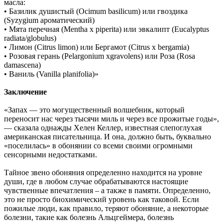
масла:
• Базилик душистый (Ocimum basilicum) или гвоздика
(Syzygium ароматический)
• Мята перечная (Mentha x piperita) или эвкалипт (Eucalyptus
radiata/globulus)
• Лимон (Citrus limon) или Бергамот (Citrus x bergamia)
• Розовая герань (Pelargonium xgravolens) или Роза (Rosa
damascena)
• Ваниль (Vanilla planifolia)»
Заключение
«Запах — это могущественный волшебник, который
переносит нас через тысячи миль и через все прожитые годы»,
— сказала однажды Хелен Келлер, известная слепоглухая
американская писательница. И она, должно быть, буквально
«поселилась» в обонянии со всеми своими огромными
сенсорными недостатками.
Тайное звено обоняния определенно находится на уровне
души, где в любом случае обрабатываются настоящие
чувственные впечатления – а также в памяти. Определенно,
это не просто биохимический уровень как таковой. Если
пожилые люди, как правило, теряют обоняние, а некоторые
болезни, такие как болезнь Альцгеймера, болезнь