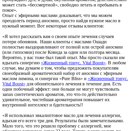
может стать «бессмертной», свободно летать и пребывать в
покое».
Опыт с эфирными маслами доказывает, что мы можем
преодолеть период аносмии, просто найдя нужное масло в
нужный момент. Вот некоторые отзывы клиентов:
«Я хотел рассказать вам о своем опыте лечения случаев
потери обоняния. Наши клиенты с маслами Ошади
полностью выздоравливают от полной или острой аносмии
(или гипосмии) после Ковида за один или полтора месяца.
Вероятно, у вас тоже был такой опыт. Мы просто сказали им
вдыхать синергию
«Жизненный тонус. Vital Boost»
. В любом
случае, мы думаем о том, чтобы предложить покупателям
своеобразный ароматический набор от аносмии с эфирным
маслом лимона, и синергии «Pure Bliss» и
«Жизненный тонус.
Vital Boost»
для обонятельного лечения в течение дня. Есть
один побочный эффект: они больше не могут чувствовать
запах синтетических ароматов, это что-то действительно
удивительное, чистейшая ароматерапия повышает их
внутренний интеллект и бдительность!!
«Я использовал эвкалиптовое масло для лечения аллергии,
вдыхая его всего три дня. Результаты были замечательными.
Мало того, что это решило проблему с аллергией, мое