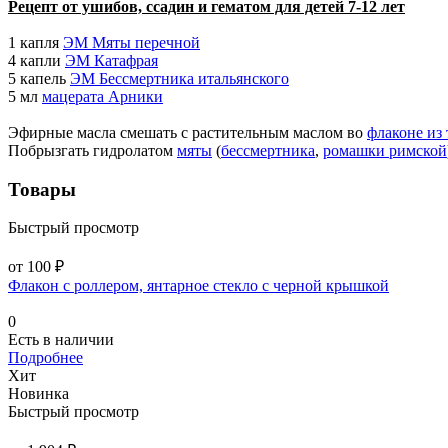
Рецепт от ушибов, ссадин и гематом для детей 7-12 лет
1 капля
ЭМ Мяты перечной
4 капли
ЭМ Катафрая
5 капель
ЭМ Бессмертника итальянского
5 мл
мацерата Арники
Эфирные масла смешать с растительным маслом во
флаконе из 
Побрызгать гидролатом
мяты
(
бессмертника
,
ромашки римской
Товары
Быстрый просмотр
от 100 ₽
Флакон с роллером, янтарное стекло с черной крышкой
0
Есть в наличии
Подробнее
Хит
Новинка
Быстрый просмотр