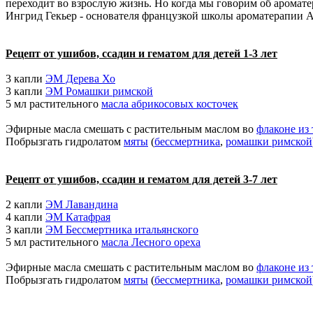
переходит во взрослую жизнь. Но когда мы говорим об аромате
Ингрид Гекьер - основателя французкой школы ароматерапии Ar
Рецепт от ушибов, ссадин и гематом для детей 1-3 лет
3 капли
ЭМ Дерева Хо
3 капли
ЭМ Ромашки римской
5 мл растительного
масла абрикосовых косточек
Эфирные масла смешать с растительным маслом во
флаконе из 
Побрызгать гидролатом
мяты
(
бессмертника
,
ромашки римской
Рецепт от ушибов, ссадин и гематом для детей 3-7 лет
2 капли
ЭМ Лавандина
4 капли
ЭМ Катафрая
3 капли
ЭМ Бессмертника итальянского
5 мл растительного
масла Лесного ореха
Эфирные масла смешать с растительным маслом во
флаконе из 
Побрызгать гидролатом
мяты
(
бессмертника
,
ромашки римской