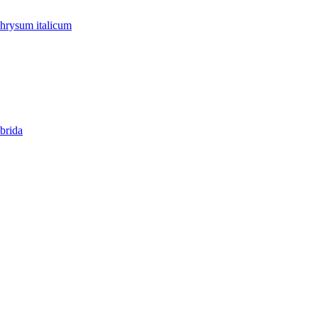
rysum italicum
brida