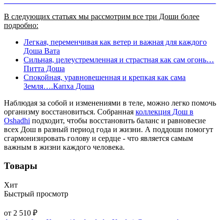
В следующих статьях мы рассмотрим все три Доши более
подробно:
Легкая, переменчивая как ветер и важная для каждого
Доша Вата
Сильная, целеустремленная и страстная как сам огонь…
Питта Доша
Спокойная, уравновешенная и крепкая как сама
Земля….Капха Доша
Наблюдая за собой и изменениями в теле, можно легко помочь
организму восстановиться. Собранная
коллекция Дош в
Oshadhi
подходит, чтобы восстановить баланс и равновесие
всех Дош в разный период года и жизни. А поддоши помогут
сгармонизировать голову и сердце - что является самым
важным в жизни каждого человека.
Товары
Хит
Быстрый просмотр
от 2 510 ₽