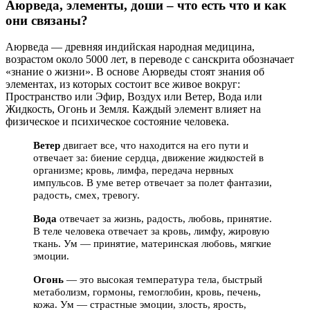
Аюрведа, элементы, доши – что есть что и как
они связаны?
Аюрведа — древняя индийская народная медицина,
возрастом около 5000 лет, в переводе с санскрита обозначает
«знание о жизни». В основе Аюрведы стоят знания об
элементах, из которых состоит все живое вокруг:
Пространство или Эфир, Воздух или Ветер, Вода или
Жидкость, Огонь и Земля. Каждый элемент влияет на
физическое и психическое состояние человека.
Ветер
двигает все, что находится на его пути и
отвечает за: биение сердца, движение жидкостей в
организме; кровь, лимфа, передача нервных
импульсов. В уме ветер отвечает за полет фантазии,
радость, смех, тревогу.
Вода
отвечает за жизнь, радость, любовь, принятие.
В теле человека отвечает за кровь, лимфу, жировую
ткань. Ум — принятие, материнская любовь, мягкие
эмоции.
Огонь
—
это высокая температура тела, быстрый
метаболизм, гормоны, гемоглобин, кровь, печень,
кожа. Ум — страстные эмоции, злость, ярость,