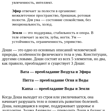
увлеченность, интеллект.
Эфир
отвечает за полости в организме:
межклеточное пространство, брюшная, ротовая
полости. Для ума — состояние спокойствия, без
эмоциональность, холод.
Земля
— это поддержка, стабильность и опора. В
теле отвечает за кости, зубы, ногти. Ум —
устойчивость, ограниченность, упрямство.
Доши — это одно из основных описаний человеческой
природы, особенности физического тела и ума. Конституции,
другими словами. Доши состоят из всех 5 элементов, но два,
как правило, преобладают и существует 3 Доши:
Вата — преобладание Воздуха и Эфира
Питта — преобладание Огня и Воды
Капха — преобладание Воды и Земли
Когда Доша выходит из строя или увеличивается, она
начинает разрушать тело и помогать развитию болезней.
Доша, находящаяся в норме, поддерживает здоровье и
долголетие. Задача Аюрведы — приводить Доши в баланс и