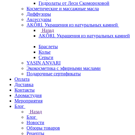
Гидролаты от Леси Скомороховой
Косметические и массажные масла
Диффузоры
Аксессуары
AKÕRI. Украшения из натуральных камней
Назад
AKÕRI. Украшения из натуральных камней
Браслеты
Колье
Серьги
YASIN ANVARI
Экокосметика с эфирными маслами
Подарочные сертификаты
Оплата
Доставка
Контакты
Аромастудия
Мероприятия
Блог
Назад
Блог
Новости
Обзоры товаров
Рецепты