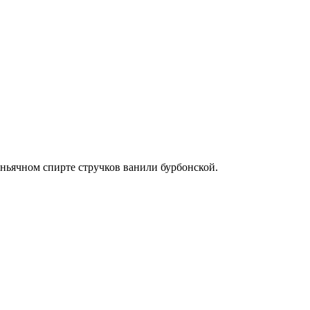
ньячном спирте стручков ванили бурбонской.