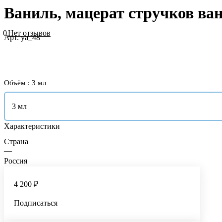
Ваниль, мацерат стручков ван
0
Нет отзывов
Арт.
ya_48
Объём :
3 мл
3 мл
Характеристики
Страна
—
Россия
4 200 ₽
Подписаться