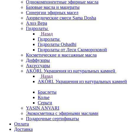
Однокомпонентные эфирные масла
Базовые масла и мацераты
Синергии эфирных масел
Аюрведические смеси Sama Dosha
Алоэ Вера
Гидролаты
Назад
Гидролаты
Гидролаты Oshadhi
Гидролаты от Леси Скомороховой
Косметические и массажные масла
Диффузоры
Аксессуары
AKÕRI. Украшения из натуральных камней
Назад
AKÕRI. Украшения из натуральных камней
Браслеты
Колье
Серьги
YASIN ANVARI
Экокосметика с эфирными маслами
Подарочные сертификаты
Оплата
Доставка