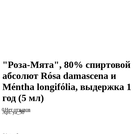
"Роза-Мята", 80% спиртовой
абсолют Rósa damascena и
Méntha longifólia, выдержка 1
год (5 мл)
0
Нет отзывов
Арт.
ya_50