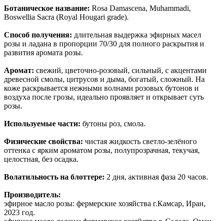
Ботаническое название:
Rosa Damascena, Muhammadi,
Boswellia Sacra (Royal Hougari grade).
Способ получения:
длительная выдержка эфирных масел
розы и ладана в пропорции 70/30 для полного раскрытия и
развития аромата розы.
Аромат:
свежий, цветочно-розовый, сильный, с акцентами
древесной смолы, цитрусов и дыма, богатый, сложный. На
коже раскрывается нежными волнами розовых бутонов и
воздуха после грозы, идеально проявляет и открывает суть
розы.
Используемые части:
бутоны роз, смола.
Физические свойства:
чистая жидкость светло-зелёного
оттенка с ярким ароматом розы, полупрозрачная, текучая,
целостная, без осадка.
Волатильность на блоттере:
2 дня, активная фаза 20 часов.
Производитель:
эфирное масло розы: фермерские хозяйства г.Камсар, Иран,
2023 год.