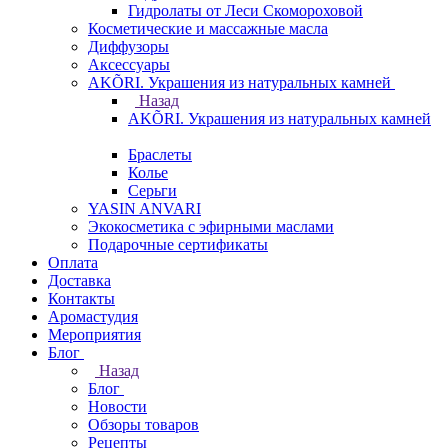
Гидролаты от Леси Скомороховой
Косметические и массажные масла
Диффузоры
Аксессуары
AKÕRI. Украшения из натуральных камней
Назад
AKÕRI. Украшения из натуральных камней
Браслеты
Колье
Серьги
YASIN ANVARI
Экокосметика с эфирными маслами
Подарочные сертификаты
Оплата
Доставка
Контакты
Аромастудия
Мероприятия
Блог
Назад
Блог
Новости
Обзоры товаров
Рецепты