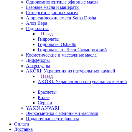
Однокомпонентные эфирные масла
Базовые масла и мацераты
Синергии эфирных масел
Аюрведические смеси Sama Dosha
Алоэ Вера
Гидролаты
Назад
Гидролаты
Гидролаты Oshadhi
Гидролаты от Леси Скомороховой
Косметические и массажные масла
Диффузоры
Аксессуары
AKÕRI. Украшения из натуральных камней
Назад
AKÕRI. Украшения из натуральных камней
Браслеты
Колье
Серьги
YASIN ANVARI
Экокосметика с эфирными маслами
Подарочные сертификаты
Оплата
Доставка