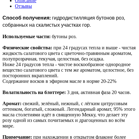
Описание
Отзывы
Способ получения:
гидродистилляция бутонов роз,
собранных на скалистых участках гор.
Используемые части:
бутоны роз.
Физические свойства:
при 24 градусах тепла и выше - чистая
жидкость салатового цвета с цветочно-травянным ароматом,
полупрозрачная, текучая, целостная, без осадка.
Ниже 24 градусов тепла - чистое воскообразное однородное
вещество салатового цвета с тем же ароматом, целостное, без
посторонних вкраплений.
Содержание восков в эфирном масле в норме 20-22%
Волатильность на блоттере:
3 дня, активная фаза 20 часов.
Аромат:
свежий, зелёный, нежный, с лёгким цитрусовым
оттенком, богатый, сложный. Легендарный аромат, 95% этого
масла столетиями идёт в священную Мекку, что делает эту
розу одной из самых почитаемых и драгоценных во всём
мире.
Примечание:
при нахождении в открытом флаконе более