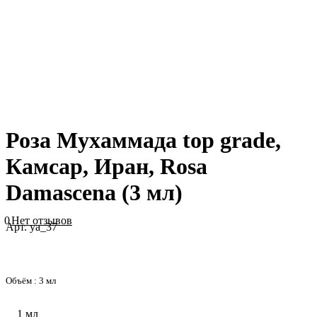
Роза Мухаммада top grade,
Камсар, Иран, Rosa
Damascena (3 мл)
0
Нет отзывов
Арт.
ya_37
Объём :
3 мл
1 мл