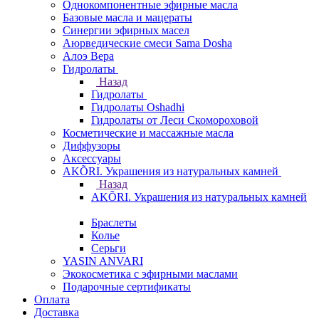
Однокомпонентные эфирные масла
Базовые масла и мацераты
Синергии эфирных масел
Аюрведические смеси Sama Dosha
Алоэ Вера
Гидролаты
Назад
Гидролаты
Гидролаты Oshadhi
Гидролаты от Леси Скомороховой
Косметические и массажные масла
Диффузоры
Аксессуары
AKÕRI. Украшения из натуральных камней
Назад
AKÕRI. Украшения из натуральных камней
Браслеты
Колье
Серьги
YASIN ANVARI
Экокосметика с эфирными маслами
Подарочные сертификаты
Оплата
Доставка