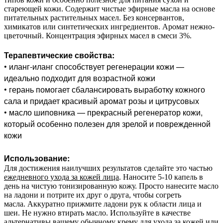
стареющей кожи. Содержит чистые эфирные масла на основе
питательных растительных масел. Без консервантов,
химикатов или синтетических ингредиентов. Аромат нежно-
цветочный. Концентрация эфирных масел в смеси 3%.
Терапевтические свойства:
•
иланг-иланг способствует регенерации кожи —
идеально подходит для возрастной кожи
• герань помогает сбалансировать выработку кожного
сала и придает красивый аромат розы и цитрусовых
• м
асло шиповника — прекрасный регенератор кожи,
который особенно полезен для зрелой и поврежденной
кожи
Использование:
Для достижения наилучших результатов сделайте это частью
ежедневного ухода за кожей лица
. Наносите 5-10 капель в
день на чистую тонизированную кожу. Просто нанесите масло
на ладони и потрите их друг о друга, чтобы согреть
масла. Аккуратно прижмите ладони рук к области лица и
шеи. Не нужно втирать масло. Используйте в качестве
альтернативы вашему обычному крему для ухода за кожей или