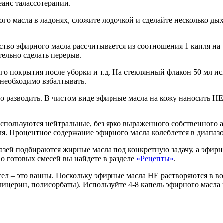
сеанс талассотерапии.
го масла в ладонях, сложите лодочкой и сделайте несколько дых
ство эфирного масла рассчитывается из соотношения 1 капля на 
тельно сделать перерыв.
ого покрытия после уборки и т.д. На стеклянный флакон 50 мл ис
необходимо взбалтывать.
 разводить. В чистом виде эфирные масла на кожу наносить НЕЛ
 используются нейтральные, без ярко выраженного собственного 
я. Процентное содержание эфирного масла колеблется в диапазо
зей подбираются жирные масла под конкретную задачу, а эфирно
о готовых смесей вы найдете в разделе
«Рецепты»
.
л – это ванны. Поскольку эфирные масла НЕ растворяются в вод
глицерин, полисорбаты). Используйте 4-8 капель эфирного масла