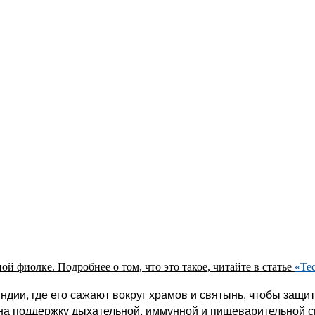
ой фиолке. Подробнее о том, что это такое, читайте в статье
«Те
и, где его сажают вокруг храмов и святынь, чтобы защитит
на поддержку дыхательной, иммунной и пищеварительной с