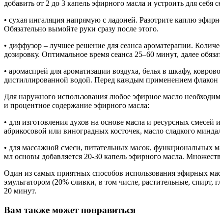
добавить от 2 до 3 капель эфирного масла и устроить для себя 
• сухая ингаляция напрямую с ладоней. Разотрите каплю эфирно
Обязательно вымойте руки сразу после этого.
• диффузор – лучшее решение для сеанса ароматерапии. Количе
дозировку. Оптимальное время сеанса 25–60 минут, далее обяза
• аромаспрей для ароматизации воздуха, белья в шкафу, ковров
дистиллированной водой. Перед каждым применением флакон 
Для наружного использования любое эфирное масло необходимо
и процентное содержание эфирного масла:
• для изготовления духов на основе масла и ресурсных смесей
абрикосовой или виноградных косточек, масло сладкого миндал
• для массажной смеси, питательных масок, функциональных ма
мл основы добавляется 20-30 капель эфирного масла. Множеств
Один из самых приятных способов использования эфирных масе
эмульгатором (20% сливки, в том числе, растительные, спирт, 
20 минут.
Вам также может понравиться