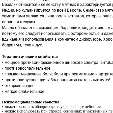
Базилик относится к семейству мятных и характеризуетс
Индии, но культивируется по всей Европе. Семейство мят
хемотипами являются линалоол и эстрагол, которые опис
нервов и желудка.
Масло обладает освежающим, бодрящим, медитативным ар
поэтому его следует использовать с осторожностью и даж
вдыхания и использования в комнатном диффузоре. Хорош
бодрит ум, тело и дух.
Терапевтические свойства:
• мощное противоинфекционное широкого спектра: антиба
• противовоспалительное
• снимает мышечные боли, боли при ревматизме и артрит
• противовирусное при заболеваниях дыхательных путей
• отхаркивающее
• мягкое слабительное
Психоэмоциональные свойства:
• может оказывать ободряющее и укрепляющее действие
• можно использовать при стрессе, сомнениях и умственных пе