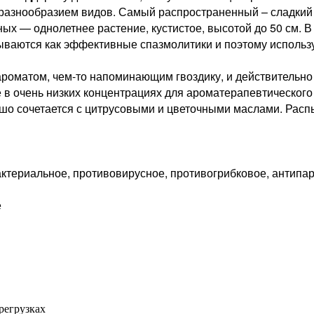
я разнообразием видов. Самый распространенный – сладки
ных — однолетнее растение, кустистое, высотой до 50 см.
ываются как эффективные спазмолитики и поэтому использ
оматом, чем-то напоминающим гвоздику, и действительно 
е в очень низких концентрациях для ароматерапевтическог
о сочетается с цитрусовыми и цветочными маслами. Распы
ктериальное, противовирусное, противогрибковое, антипа
е
регрузках