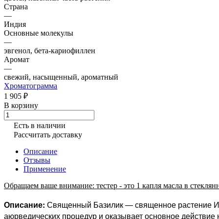
Страна
—
Индия
Основные молекулы
—
эвгенол, бета-кариофиллен
Аромат
—
свежий, насыщенный, ароматный
Хроматограмма
1 905 ₽
В корзину
Есть в наличии
Рассчитать доставку
Описание
Отзывы
Применение
Обращаем ваше внимание: тестер - это 1 капля масла в стеклянн
Описание:
Священный Базилик — священное растение Инди
аюрведических процедур и оказывает основное действие 