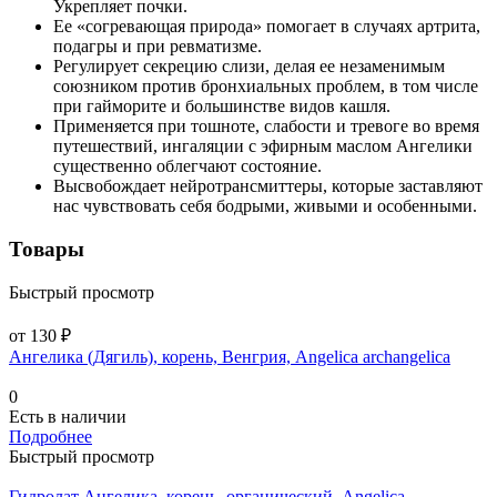
Укрепляет почки.
Ее «согревающая природа» помогает в случаях артрита,
подагры и при ревматизме.
Регулирует секрецию слизи, делая ее незаменимым
союзником против бронхиальных проблем, в том числе
при гайморите и большинстве видов кашля.
Применяется при тошноте, слабости и тревоге во время
путешествий, ингаляции с эфирным маслом Ангелики
существенно облегчают состояние.
Высвобождает нейротрансмиттеры, которые заставляют
нас чувствовать себя бодрыми, живыми и особенными.
Товары
Быстрый просмотр
от 130 ₽
Ангелика (Дягиль), корень, Венгрия, Angelica archangelica
0
Есть в наличии
Подробнее
Быстрый просмотр
Гидролат Ангелика, корень, органический, Angelica