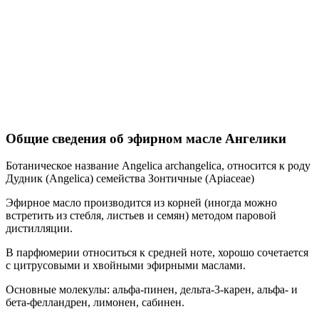
Общие сведения об эфирном масле Ангелики
Ботаническое название Angelica archangelica, относится к роду
Дудник (Angelica) семейства Зонтичные (Apiaceae)
Эфирное масло производится из корней (иногда можно
встретить из стебля, листьев и семян) методом паровой
дистилляции.
В парфюмерии относиться к средней ноте, хорошо сочетается
с цитрусовыми и хвойными эфирными маслами.
Основные молекулы: альфа-пинен, дельта-3-карен, альфа- и
бета-фелландрен, лимонен, сабинен.