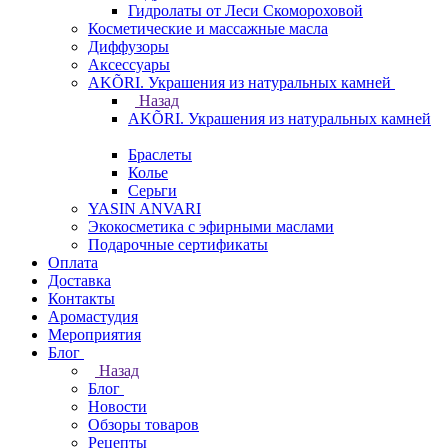
Гидролаты от Леси Скомороховой
Косметические и массажные масла
Диффузоры
Аксессуары
AKÕRI. Украшения из натуральных камней
Назад
AKÕRI. Украшения из натуральных камней
Браслеты
Колье
Серьги
YASIN ANVARI
Экокосметика с эфирными маслами
Подарочные сертификаты
Оплата
Доставка
Контакты
Аромастудия
Мероприятия
Блог
Назад
Блог
Новости
Обзоры товаров
Рецепты