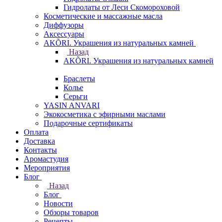
Гидролаты от Леси Скомороховой
Косметические и массажные масла
Диффузоры
Аксессуары
AKÕRI. Украшения из натуральных камней
Назад
AKÕRI. Украшения из натуральных камней
Браслеты
Колье
Серьги
YASIN ANVARI
Экокосметика с эфирными маслами
Подарочные сертификаты
Оплата
Доставка
Контакты
Аромастудия
Мероприятия
Блог
Назад
Блог
Новости
Обзоры товаров
Рецепты