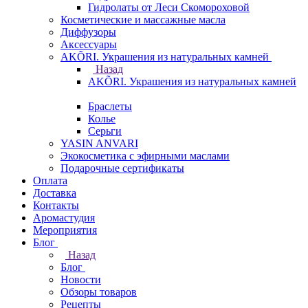
Гидролаты от Леси Скомороховой
Косметические и массажные масла
Диффузоры
Аксессуары
AKÕRI. Украшения из натуральных камней
Назад
AKÕRI. Украшения из натуральных камней
Браслеты
Колье
Серьги
YASIN ANVARI
Экокосметика с эфирными маслами
Подарочные сертификаты
Оплата
Доставка
Контакты
Аромастудия
Мероприятия
Блог
Назад
Блог
Новости
Обзоры товаров
Рецепты