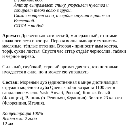
Аттар выпрямляет спину, укореняет чувства и
собирает твою волю в груди.
Глаза смотрят ясно, а сердце стучит в ритм со
Вселенной.
СИЛА с тобой.
Аромат:
Древесно-акватический, минеральный, с нотами
влажного леса и костра. Первая волна выводит смолисто-
масляные, тёплые оттенки. Вторая - приносит дым костра,
торф, сухие листья. Спустя час аттар отдаёт чернослив, табаки
и чёрное дерево.
Сильный, глубокий, строгий аромат для тех, кто не только
нуждается в силе, но и может ею управлять.
Состав:
Морёный дуб (единственная в мире дистилляция
стружки морёного дуба Quercus robur возраста 1100 лет в
сандаловое масло. Yasin Anvari, Россия), Коньяк белый
(Франция), Ваниль (о. Реюньон, Франция), Золото 23 карата
(Флоренция, Италия).
Концентрация 100%
Выдержка 2 года
12 мл