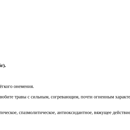
г).
ёгкого онемения.
любите травы с сильным, согревающим, почти огненным характе
ическое, спазмолитическое, антиоксидантное, вяжущее действие