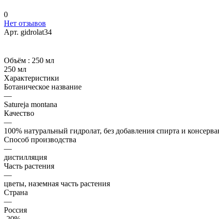
0
Нет отзывов
Арт.
gidrolat34
Объём :
250 мл
250 мл
Характеристики
Ботаническое название
—
Satureja montana
Качество
—
100% натуральный гидролат, без добавления спирта и консерв
Способ производства
—
дистилляция
Часть растения
—
цветы, наземная часть растения
Страна
—
Россия
-20%