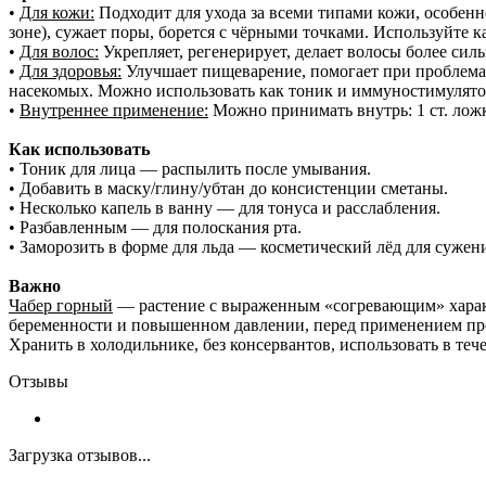
•
Для кожи:
Подходит для ухода за всеми типами кожи, особенн
зоне), сужает поры, борется с чёрными точками. Используйте 
•
Для волос:
Укрепляет, регенерирует, делает волосы более си
•
Для здоровья:
Улучшает пищеварение, помогает при проблемах
насекомых. Можно использовать как тоник и иммуностимулятор
•
Внутреннее применение:
Можно принимать внутрь: 1 ст. лож
Как использовать
• Тоник для лица — распылить после умывания.
• Добавить в маску/глину/убтан до консистенции сметаны.
• Несколько капель в ванну — для тонуса и расслабления.
• Разбавленным — для полоскания рта.
• Заморозить в форме для льда — косметический лёд для сужени
Важно
Чабер горный
— растение с выраженным «согревающим» характ
беременности и повышенном давлении, перед применением пр
Хранить в холодильнике, без консервантов, использовать в теч
Отзывы
Загрузка отзывов...