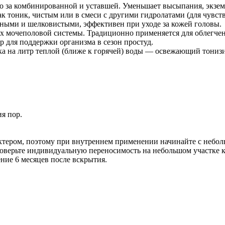
о за комбинированной и уставшей. Уменьшает высыпания, экземы
как тоник, чистым или в смеси с другими гидролатами (для чувст
льными и шелковистыми, эффективен при уходе за кожей головы.
 мочеполовой системы. Традиционно применяется для облегчени
 для поддержки организма в сезон простуд.
ка на литр теплой (ближе к горячей) воды — освежающий тонизи
я пор.
ером, поэтому при внутреннем применении начинайте с неболь
оверьте индивидуальную переносимость на небольшом участке 
ение 6 месяцев после вскрытия.