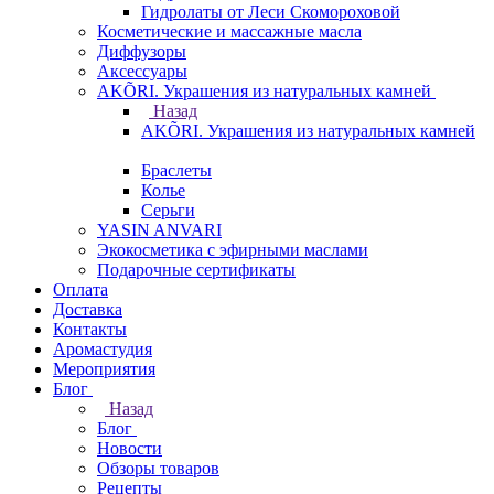
Гидролаты от Леси Скомороховой
Косметические и массажные масла
Диффузоры
Аксессуары
AKÕRI. Украшения из натуральных камней
Назад
AKÕRI. Украшения из натуральных камней
Браслеты
Колье
Серьги
YASIN ANVARI
Экокосметика с эфирными маслами
Подарочные сертификаты
Оплата
Доставка
Контакты
Аромастудия
Мероприятия
Блог
Назад
Блог
Новости
Обзоры товаров
Рецепты