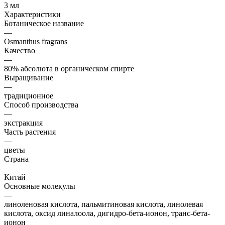
3 мл
Характеристики
Ботаническое название
—
Osmanthus fragrans
Качество
—
80% абсолюта в органическом спирте
Выращивание
—
традиционное
Способ производства
—
экстракция
Часть растения
—
цветы
Страна
—
Китай
Основные молекулы
—
линоленовая кислота, пальмитиновая кислота, линолевая
кислота, оксид линалоола, дигидро-бета-ионон, транс-бета-
ионон