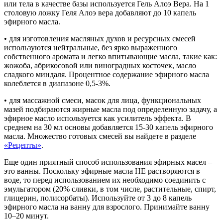
или тела в качестве базы используется Гель Алоэ Вера. На 1
столовую ложку Геля Алоэ вера добавляют до 10 капель
эфирного масла.
• для изготовления масляных духов и ресурсных смесей
используются нейтральные, без ярко выраженного
собственного аромата и легко впитывающие масла, такие как:
жожоба, абрикосовой или виноградных косточек, масло
сладкого миндаля. Процентное содержание эфирного масла
колеблется в диапазоне 0,5-3%.
• для массажной смеси, масок для лица, функциональных
мазей подбираются жирные масла под определенную задачу, а
эфирное масло используется как усилитель эффекта. В
среднем на 30 мл основы добавляется 15-30 капель эфирного
масла. Множество готовых смесей вы найдете в разделе
«Рецепты»
.
Еще один приятный способ использования эфирных масел –
это ванны. Поскольку эфирные масла НЕ растворяются в
воде, то перед использованием их необходимо соединить с
эмульгатором (20% сливки, в том числе, растительные, спирт,
глицерин, полисорбаты). Используйте от 3 до 8 капель
эфирного масла на ванну для взрослого. Принимайте ванну
10–20 минут.