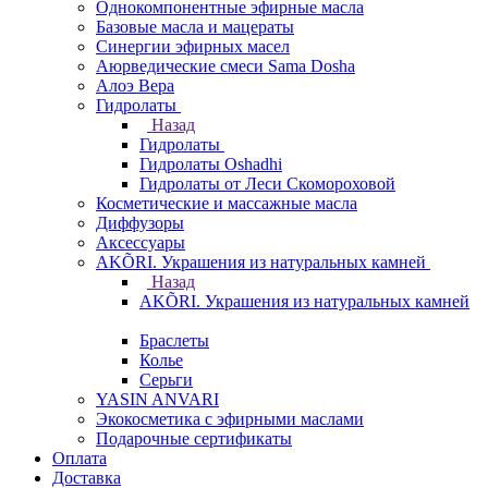
Однокомпонентные эфирные масла
Базовые масла и мацераты
Синергии эфирных масел
Аюрведические смеси Sama Dosha
Алоэ Вера
Гидролаты
Назад
Гидролаты
Гидролаты Oshadhi
Гидролаты от Леси Скомороховой
Косметические и массажные масла
Диффузоры
Аксессуары
AKÕRI. Украшения из натуральных камней
Назад
AKÕRI. Украшения из натуральных камней
Браслеты
Колье
Серьги
YASIN ANVARI
Экокосметика с эфирными маслами
Подарочные сертификаты
Оплата
Доставка