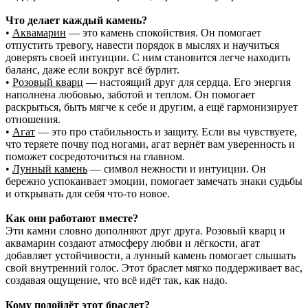
Что делает каждый камень?
•
Аквамарин
— это камень спокойствия. Он помогает
отпустить тревогу, навести порядок в мыслях и научиться
доверять своей интуиции. С ним становится легче находить
баланс, даже если вокруг всё бурлит.
•
Розовый кварц
— настоящий друг для сердца. Его энергия
наполнена любовью, заботой и теплом. Он помогает
раскрыться, быть мягче к себе и другим, а ещё гармонизирует
отношения.
•
Агат
— это про стабильность и защиту. Если вы чувствуете,
что теряете почву под ногами, агат вернёт вам уверенность и
поможет сосредоточиться на главном.
•
Лунный камень
— символ нежности и интуиции. Он
бережно успокаивает эмоции, помогает замечать знаки судьбы
и открывать для себя что-то новое.
Как они работают вместе?
Эти камни словно дополняют друг друга. Розовый кварц и
аквамарин создают атмосферу любви и лёгкости, агат
добавляет устойчивости, а лунный камень помогает слышать
свой внутренний голос. Этот браслет мягко поддерживает вас,
создавая ощущение, что всё идёт так, как надо.
Кому подойдёт этот браслет?